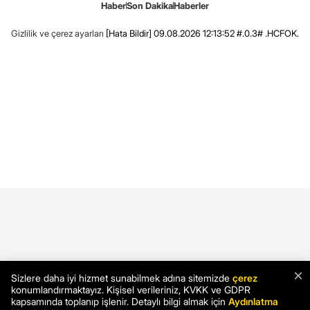
Haber
Son Dakika
Haberler
Gizlilik ve çerez ayarları
[Hata Bildir]
09.08.2026 12:13:52 #.0.3# .HCFOK.
×
Sizlere daha iyi hizmet sunabilmek adına sitemizde
çerez
konumlandırmaktayız. Kişisel verileriniz, KVKK ve GDPR
kapsamında toplanıp işlenir. Detaylı bilgi almak için
Aydınlatma