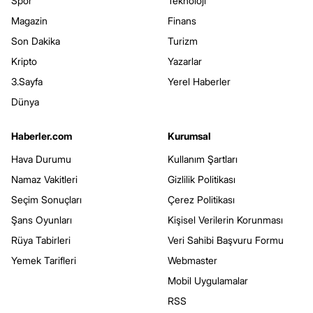
Spor
Teknoloji
Magazin
Finans
Son Dakika
Turizm
Kripto
Yazarlar
3.Sayfa
Yerel Haberler
Dünya
Haberler.com
Kurumsal
Hava Durumu
Kullanım Şartları
Namaz Vakitleri
Gizlilik Politikası
Seçim Sonuçları
Çerez Politikası
Şans Oyunları
Kişisel Verilerin Korunması
Rüya Tabirleri
Veri Sahibi Başvuru Formu
Yemek Tarifleri
Webmaster
Mobil Uygulamalar
RSS