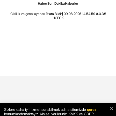
Haber
Son Dakika
Haberler
Gizlilik ve çerez ayarları
[Hata Bildir]
09.08.2026 14:54:59 #.0.3#
.HCFOK.
×
Sizlere daha iyi hizmet sunabilmek adına sitemizde
çerez
konumlandırmaktayız. Kişisel verileriniz, KVKK ve GDPR