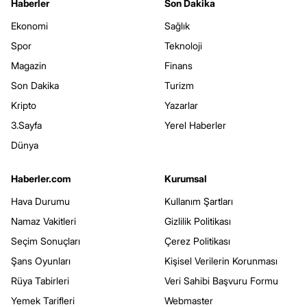
Haberler
Son Dakika
Ekonomi
Sağlık
Spor
Teknoloji
Magazin
Finans
Son Dakika
Turizm
Kripto
Yazarlar
3.Sayfa
Yerel Haberler
Dünya
Haberler.com
Kurumsal
Hava Durumu
Kullanım Şartları
Namaz Vakitleri
Gizlilik Politikası
Seçim Sonuçları
Çerez Politikası
Şans Oyunları
Kişisel Verilerin Korunması
Rüya Tabirleri
Veri Sahibi Başvuru Formu
Yemek Tarifleri
Webmaster