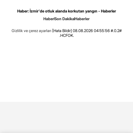
Haber: İzmir'de otluk alanda korkutan yangın - Haberler
Haber
Son Dakika
Haberler
Gizlilik ve çerez ayarları
[Hata Bildir]
08.08.2026 04:55:56 #.0.2#
.HCFOK.