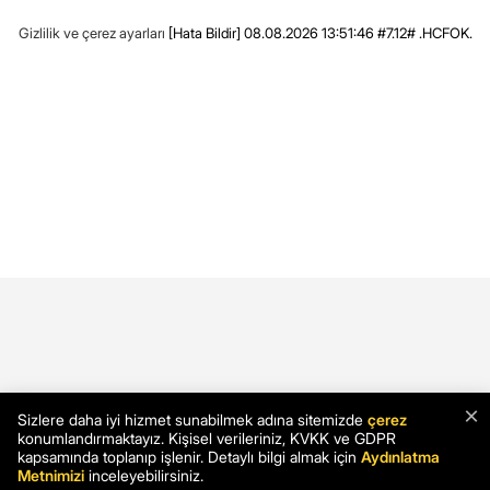
Gizlilik ve çerez ayarları
[Hata Bildir]
08.08.2026 13:51:46 #7.12# .HCFOK.
×
Sizlere daha iyi hizmet sunabilmek adına sitemizde
çerez
konumlandırmaktayız. Kişisel verileriniz, KVKK ve GDPR
kapsamında toplanıp işlenir. Detaylı bilgi almak için
Aydınlatma
Metnimizi
inceleyebilirsiniz.