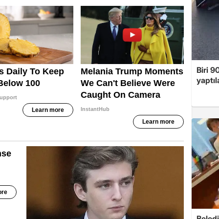
Biri 9
yaptıl
Beledi