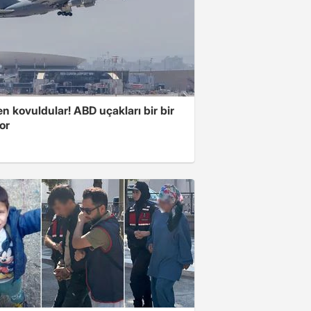
 kovuldular! ABD uçakları bir bir
yor