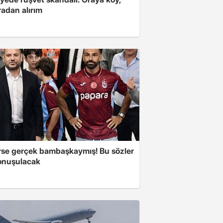
radan alırım
se gerçek bambaşkaymış! Bu sözler
onuşulacak