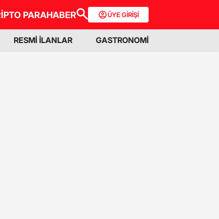
İPTO PARA
HABER
ÜYE GİRİŞİ
RESMİ İLANLAR
GASTRONOMİ