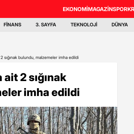
EKONOMİ
MAGAZİN
SPOR
KR
FİNANS
3. SAYFA
TEKNOLOJİ
DÜNYA
 2 sığınak bulundu, malzemeler imha edildi
 ait 2 sığınak
ler imha edildi