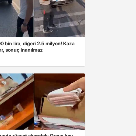
00 bin lira, diğeri 2.5 milyon! Kaza
ar, sonuç inanılmaz
yede rüşvet skandalı: Oraya koy,