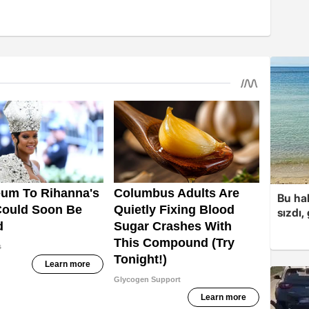
Bu hal
sızdı,