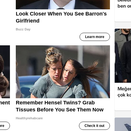
ben o
Meğer
çok k