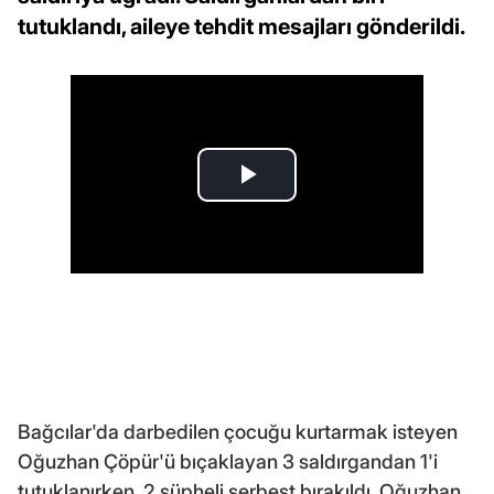
tutuklandı, aileye tehdit mesajları gönderildi.
Bağcılar'da darbedilen çocuğu kurtarmak isteyen
Oğuzhan Çöpür'ü bıçaklayan 3 saldırgandan 1'i
tutuklanırken, 2 şüpheli serbest bırakıldı. Oğuzhan