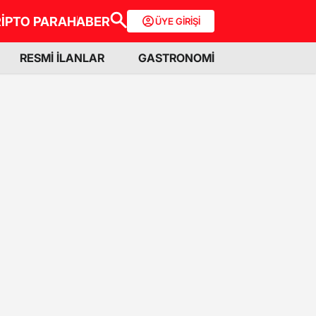
İPTO PARA
HABER
ÜYE GİRİŞİ
RESMİ İLANLAR
GASTRONOMİ