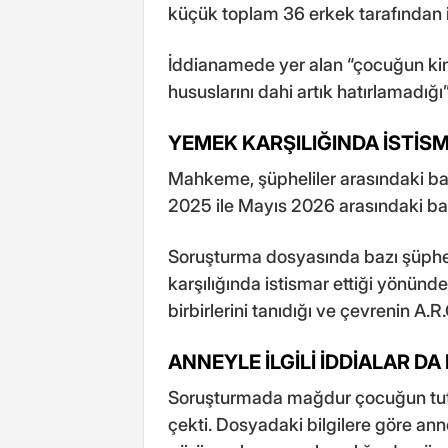
küçük toplam 36 erkek tarafından is
İddianamede yer alan “çocuğun kim 
hususlarını dahi artık hatırlamadığı”
YEMEK KARŞILIĞINDA İSTİS
Mahkeme, şüpheliler arasındaki bağ
2025 ile Mayıs 2026 arasındaki baz
Soruşturma dosyasında bazı şüphel
karşılığında istismar ettiği yönünde
birbirlerini tanıdığı ve çevrenin A.R.Ç
ANNEYLE İLGİLİ İDDİALAR D
Soruşturmada mağdur çocuğun tutukl
çekti. Dosyadaki bilgilere göre a