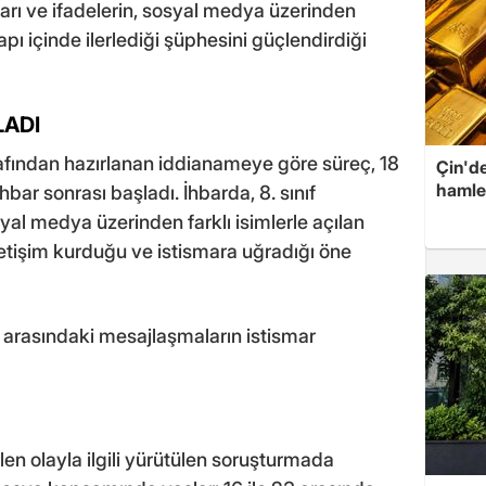
rı ve ifadelerin, sosyal medya üzerinden
apı içinde ilerlediği şüphesini güçlendirdiği
LADI
afından hazırlanan iddianameye göre süreç, 18
Çin'de
hamle
bar sonrası başladı. İhbarda, 8. sınıf
yal medya üzerinden farklı isimlerle açılan
 iletişim kurduğu ve istismara uğradığı öne
 arasındaki mesajlaşmaların istismar
ilen olayla ilgili yürütülen soruşturmada