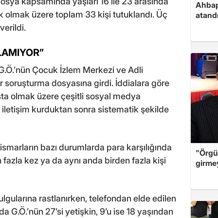
. Dosya kapsamında yaşları 16 ile 23 arasında
Ahbap
 olmak üzere toplam 33 kişi tutuklandı. Üç
atand
verildi.
LAMIYOR”
G.Ö.’nün Çocuk İzlem Merkezi ve Adli
 soruşturma dosyasına girdi. İddialara göre
şta olmak üzere çeşitli sosyal medya
e iletişim kurduktan sonra sistematik şekilde
tismarların bazı durumlarda para karşılığında
"Örgü
fazla kez ya da aynı anda birden fazla kişi
girme
ulgularına rastlanırken, telefondan elde edilen
a G.Ö.’nün 27’si yetişkin, 9’u ise 18 yaşından