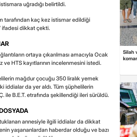
tismara uğradığı belirtildi.
tarafından kaç kez istismar edildiği
 ifadesi dikkat çekti.
MAR
Silah 
lantıların ortaya çıkarılması amacıyla Ocak
koman
 ve HTS kayıtlarının incelenmesini istedi.
ilerin mağdur çocuğu 350 liralık yemek
ki iddialar da yer aldı. Tüm şüphelilerin
. ile B.E.T. etrafında şekillendiği ileri sürüldü.
A DOSYADA
anan annesiyle ilgili iddialar da dikkat
nnenin yaşananlardan haberdar olduğu ve bazı