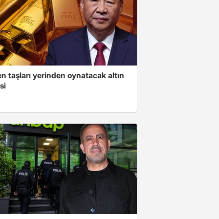
n taşları yerinden oynatacak altın
si