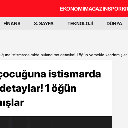
EKONOMİ
MAGAZİN
SPOR
KR
FİNANS
3. SAYFA
TEKNOLOJİ
DÜNYA
cuğuna istismarda mide bulandıran detaylar! 1 öğün yemekle kandırmışlar
 çocuğuna istismarda
detaylar! 1 öğün
ışlar