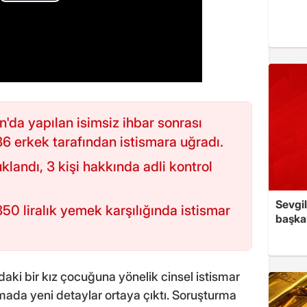
n'da yapılan isimsiz ihbar sonrası
6 erkek tarafından istismara uğradı.
landı, 3 kişi hakkında adli kontrol
Sevgil
50 liralık yemek karşılığında istismar
başkan
daki bir kız çocuğuna yönelik cinsel istismar
urmada yeni detaylar ortaya çıktı. Soruşturma