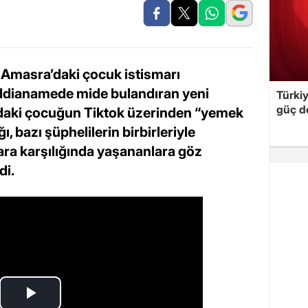
 Amasra’daki çocuk istismarı
ddianamede mide bulandıran yeni
Türki
güç d
şındaki çocuğun Tiktok üzerinden “yemek
, bazı şüphelilerin birbirleriyle
ara karşılığında yaşananlara göz
di.