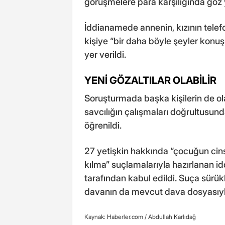
görüşmelere para karşılığında göz
İddianamede annenin, kızının telef
kişiye “bir daha böyle şeyler konu
yer verildi.
YENİ GÖZALTILAR OLABİLİR
Soruşturmada başka kişilerin de ola
savcılığın çalışmaları doğrultusun
öğrenildi.
27 yetişkin hakkında “çocuğun cinse
kılma” suçlamalarıyla hazırlanan 
tarafından kabul edildi. Suça sürü
davanın da mevcut dava dosyasıyla bi
Kaynak: Haberler.com /
Abdullah Karlıdağ