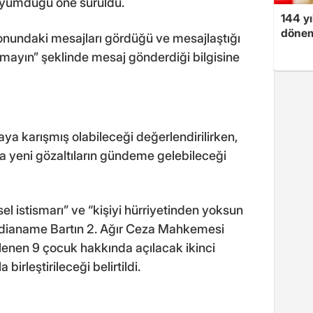
 yumduğu öne sürüldü.
144 yı
dönem
onundaki mesajları gördüğü ve mesajlaştığı
şmayın” şeklinde mesaj gönderdiği bilgisine
ya karışmış olabileceği değerlendirilirken,
da yeni gözaltıların gündeme gelebileceği
l istismarı” ve “kişiyi hürriyetinden yoksun
iddianame Bartın 2. Ağır Ceza Mahkemesi
klenen 9 çocuk hakkında açılacak ikinci
rleştirileceği belirtildi.