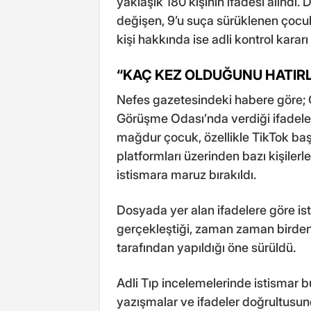
yaklaşık 180 kişinin ifadesi alındı
değişen, 9’u suça sürüklenen çocuk
kişi hakkında ise adli kontrol kararı 
“KAÇ KEZ OLDUĞUNU HATIR
Nefes gazetesindeki habere göre; 
Görüşme Odası’nda verdiği ifadeler
mağdur çocuk, özellikle TikTok ba
platformları üzerinden bazı kişilerl
istismara maruz bırakıldı.
Dosyada yer alan ifadelere göre is
gerçekleştiği, zaman zaman birden 
tarafından yapıldığı öne sürüldü.
Adli Tıp incelemelerinde istismar b
yazışmalar ve ifadeler doğrultusund