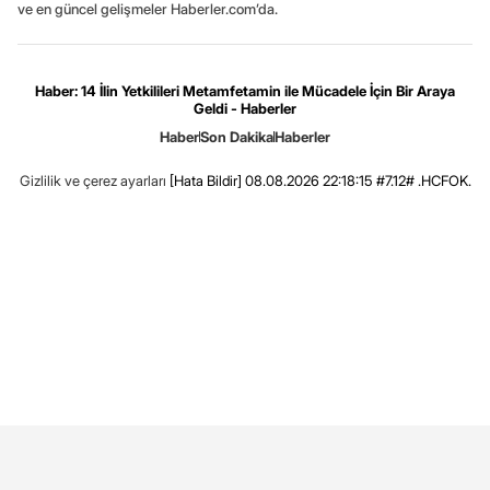
ve en güncel gelişmeler Haberler.com’da.
Haber: 14 İlin Yetkilileri Metamfetamin ile Mücadele İçin Bir Araya
Geldi - Haberler
Haber
Son Dakika
Haberler
Gizlilik ve çerez ayarları
[Hata Bildir]
08.08.2026 22:18:15 #7.12# .HCFOK.