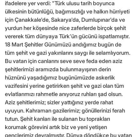
ifadelere yer verdi: "Türk ulusu tarih boyunca
ülkesinin bütünlüğü, bağımsızlığı ve halkın hürriyeti
için Çanakkale'de, Sakarya'da, Dumlupınar'da ve
yurdun her köşesinde nice zaferlerde birçok şehit
vererek tüm dünyaya Türk'ün gücünü ispatlamıştır.
18 Mart Şehitler Günümüzü andığımız bugün de
tüm şehit ve gazi yakınlarını saygı ile selamlıyorum.
Bu vatan için canlarını seve seve feda eden aziz
şehitlerimizi aramızda bulunmayışının derin
hüznünü yaşadığımız bugünümüzde askerlik
vazifesini yerine getirirken şehit ve gazi olan tüm
evlatlarımızı rahmetle anıyoruz ruhları şad olsun.
Aziz şehitlerimiz; sizler yattığınız yerde rahat
uyuyun. Kahraman gazilerimiz; gönüllerinizi ferah
tutun. Şehit kanları ile sulanan bu toprakları
korumak görevini artık biz ve yeni yetişen
gençlerimiz devralmıştır. Dünya döndükçe bu vatan