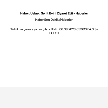
Haber: Usluer, Şehit Evini Ziyaret Etti - Haberler
Haber
Son Dakika
Haberler
Gizlilik ve çerez ayarları
[Hata Bildir]
06.08.2026 05:16:02 #.0.3#
.HCFOK.