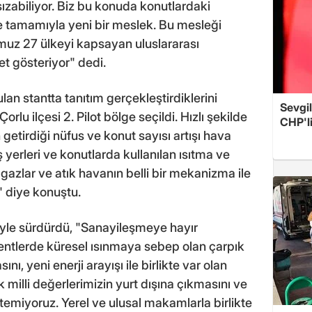
zabiliyor. Biz bu konuda konutlardaki
de tamamıyla yeni bir meslek. Bu mesleği
uz 27 ülkeyi kapsayan uluslararası
t gösteriyor" dedi.
n stantta tanıtım gerçekleştirdiklerini
Sevgil
lu ilçesi 2. Pilot bölge seçildi. Hızlı şekilde
CHP'l
etirdiği nüfus ve konut sayısı artışı hava
İş yerleri ve konutlarda kullanılan ısıtma ve
azlar ve atık havanın belli bir mekanizma ile
" diye konuştu.
yle sürdürdü, "Sanayileşmeye hayır
ntlerde küresel ısınmaya sebep olan çarpık
ını, yeni enerji arayışı ile birlikte var olan
ak milli değerlerimizin yurt dışına çıkmasını ve
temiyoruz. Yerel ve ulusal makamlarla birlikte