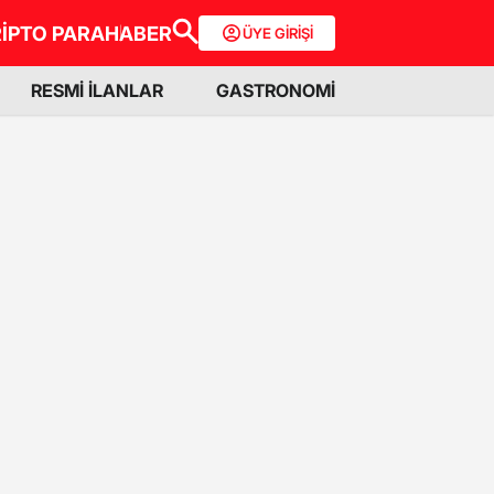
İPTO PARA
HABER
ÜYE GİRİŞİ
RESMİ İLANLAR
GASTRONOMİ