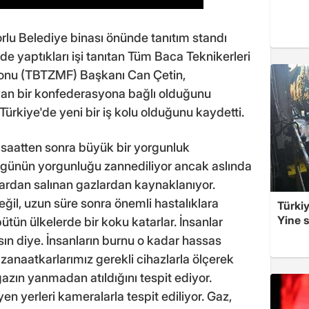
u Belediye binası önünde tanıtım standı
e yaptıkları işi tanıtan Tüm Baca Teknikerleri
onu (TBTZMF) Başkanı Can Çetin,
yan bir konfederasyona bağlı olduğunu
 Türkiye'de yeni bir iş kolu olduğunu kaydetti.
ir saatten sonra büyük bir yorgunluk
u günün yorgunluğu zannediliyor ancak aslında
ardan salınan gazlardan kaynaklanıyor.
il, uzun süre sonra önemli hastalıklara
Türkiy
Yine s
ütün ülkelerde bir koku katarlar. İnsanlar
sın diye. İnsanların burnu o kadar hassas
zanaatkarlarımız gerekli cihazlarla ölçerek
azın yanmadan atıldığını tespit ediyor.
en yerleri kameralarla tespit ediliyor. Gaz,