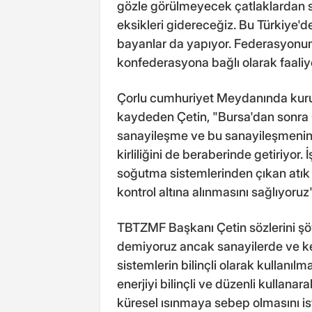
gözle görülmeyecek çatlaklardan sı
eksikleri gidereceğiz. Bu Türkiye'
bayanlar da yapıyor. Federasyonum
konfederasyona bağlı olarak faaliye
Çorlu cumhuriyet Meydanında kurula
kaydeden Çetin, "Bursa'dan sonra Çor
sanayileşme ve bu sanayileşmenin g
kirliliğini de beraberinde getiriyor. 
soğutma sistemlerinden çıkan atık g
kontrol altına alınmasını sağlıyoruz
TBTZMF Başkanı Çetin sözlerini şö
demiyoruz ancak sanayilerde ve ke
sistemlerin bilinçli olarak kullanılmas
enerjiyi bilinçli ve düzenli kullanar
küresel ısınmaya sebep olmasını is