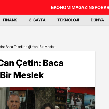
EKONOMİ
MAGAZİN
SPOR
KR
FİNANS
3. SAYFA
TEKNOLOJİ
DÜNYA
n: Baca Teknikerliği Yeni Bir Meslek
Can Çetin: Baca
 Bir Meslek