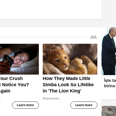
İşte t
birine 