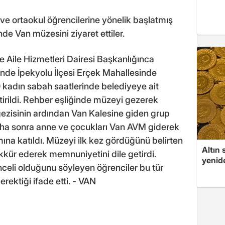
 ve ortaokul öğrencilerine yönelik başlatmış
e Van müzesini ziyaret ettiler.
 Aile Hizmetleri Dairesi Başkanlığınca
nde İpekyolu İlçesi Erçek Mahallesinde
 kadın sabah saatlerinde belediyeye ait
tirildi. Rehber eşliğinde müzeyi gezerek
 gezisinin ardından Van Kalesine giden grup
Daha sonra anne ve çocukları Van AVM giderek
ına katıldı. Müzeyi ilk kez gördüğünü belirten
Altın 
kkür ederek memnuniyetini dile getirdi.
yenid
enceli olduğunu söyleyen öğrenciler bu tür
erektiği ifade etti. - VAN