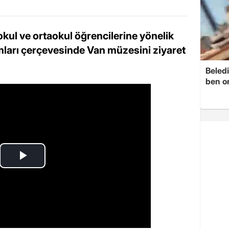
okul ve ortaokul öğrencilerine yönelik
ları çerçevesinde Van müzesini ziyaret
Beledi
ben o