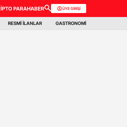
İPTO PARA
HABER
ÜYE GİRİŞİ
RESMİ İLANLAR
GASTRONOMİ