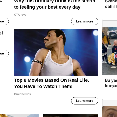
Skand
dahil 
Bu ya
kurşu