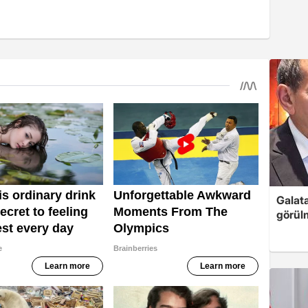
Galata
görül