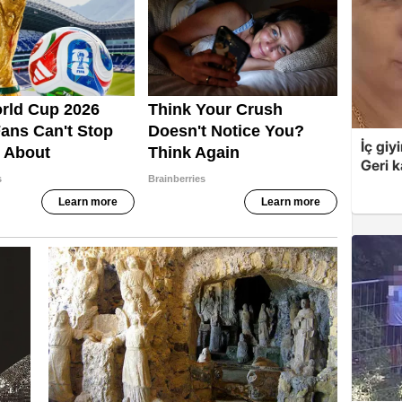
İç giy
Geri k