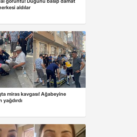
al görüntü! Düğünü basıp damat
herkesi aldılar
şta miras kavgası! Ağabeyine
n yağdırdı