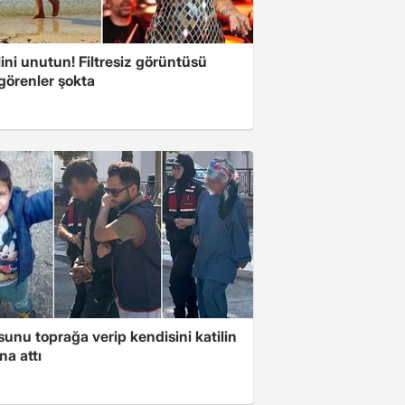
ini unutun! Filtresiz görüntüsü
 görenler şokta
unu toprağa verip kendisini katilin
na attı