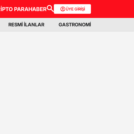
İPTO PARA
HABER
ÜYE GİRİŞİ
RESMİ İLANLAR
GASTRONOMİ