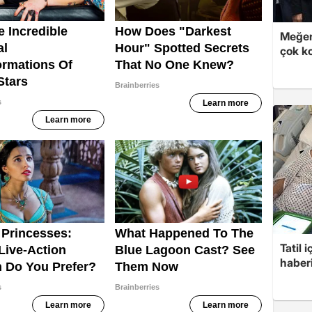
Meğer
çok k
Tatil 
haberi