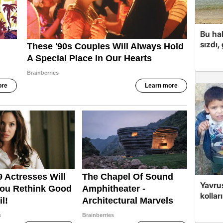
Bu hal
sızdı,
Yavrus
kolları