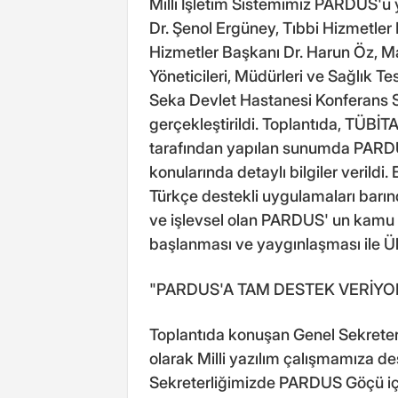
Milli İşletim Sistemimiz PARDUS'u
Dr. Şenol Ergüney, Tıbbi Hizmetler B
Hizmetler Başkanı Dr. Harun Öz, M
Yöneticileri, Müdürleri ve Sağlık Tesi
Seka Devlet Hastanesi Konferans Sa
gerçekleştirildi. Toplantıda, TÜB
tarafından yapılan sunumda PARDU
konularında detaylı bilgiler verildi
Türkçe destekli uygulamaları barınd
ve işlevsel olan PARDUS' un kamu 
başlanması ve yaygınlaşması ile Ül
"PARDUS'A TAM DESTEK VERİYO
Toplantıda konuşan Genel Sekreter 
olarak Milli yazılım çalışmamıza de
Sekreterliğimizde PARDUS Göçü içi