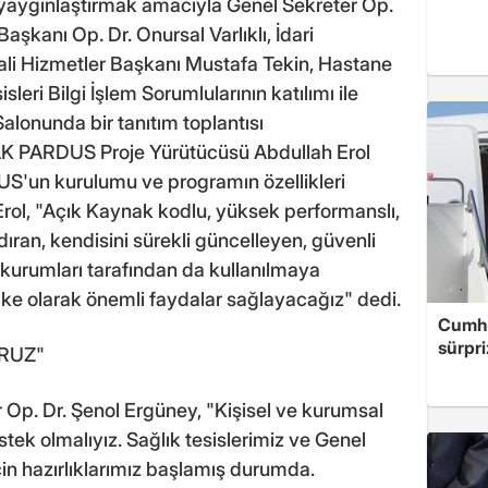
 yaygınlaştırmak amacıyla Genel Sekreter Op.
aşkanı Op. Dr. Onursal Varlıklı, İdari
ali Hizmetler Başkanı Mustafa Tekin, Hastane
sleri Bilgi İşlem Sorumlularının katılımı ile
lonunda bir tanıtım toplantısı
İTAK PARDUS Proje Yürütücüsü Abdullah Erol
S'un kurulumu ve programın özellikleri
. Erol, "Açık Kaynak kodlu, yüksek performanslı,
ıran, kendisini sürekli güncelleyen, güvenli
kurumları tarafından da kullanılmaya
ke olarak önemli faydalar sağlayacağız" dedi.
Cumhu
sürpri
RUZ"
Op. Dr. Şenol Ergüney, "Kişisel ve kurumsal
stek olmalıyız. Sağlık tesislerimiz ve Genel
n hazırlıklarımız başlamış durumda.