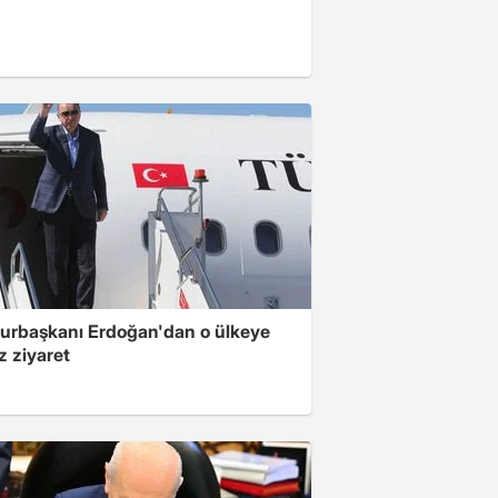
rbaşkanı Erdoğan'dan o ülkeye
z ziyaret