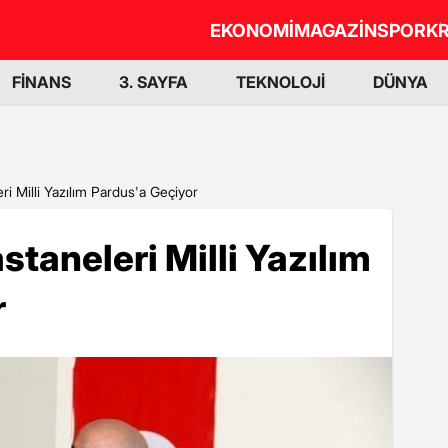
EKONOMİ
MAGAZİN
SPOR
KR
FİNANS
3. SAYFA
TEKNOLOJİ
DÜNYA
i Milli Yazılım Pardus'a Geçiyor
taneleri Milli Yazılım
r