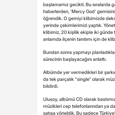
başlamamız gecikti. Bu sıralarda g
haberlerden, 'Mercy God' gemisin
öğrendik. O gemiyi klibimizde deko
yerinde çekimlerimizi yaptık. Yöne
klibimiz, 20 kişilik ekiple iki gün
anlamda ilçenin tanıtımı için de kli
Bundan sonra yapmayı planladıklar
sürecinin başlayacağını anlattı.
Albümde yer vermedikleri bir şarkı
da tek parçalık "single" olarak müz
bildirdi.
Ulusoy, albümü CD olarak bastırmad
müzikleri cep telefonlarından ya da 
satışa yöneldik. Bu sadece Türkiye'