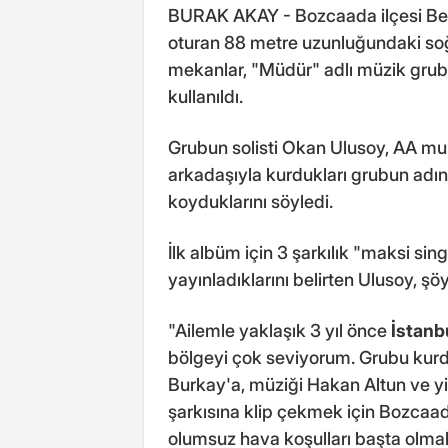
BURAK AKAY - Bozcaada ilçesi Bey
oturan 88 metre uzunluğundaki soğ
mekanlar, "Müdür" adlı müzik grubu
kullanıldı.
Grubun solisti Okan Ulusoy, AA mu
arkadaşıyla kurdukları grubun adın
koyduklarını söyledi.
İlk albüm için 3 şarkılık "maksi sing
yayınladıklarını belirten Ulusoy, şö
"Ailemle yaklaşık 3 yıl önce
İstanb
bölgeyi çok seviyorum. Grubu kurdu
Burkay'a, müziği Hakan Altun ve yi
şarkısına klip çekmek için Bozcaada
olumsuz hava koşulları başta olma