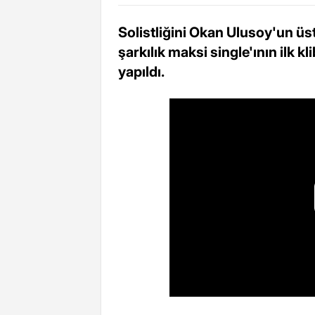
Solistliğini Okan Ulusoy'un ü
şarkılık maksi single'ının ilk k
yapıldı.