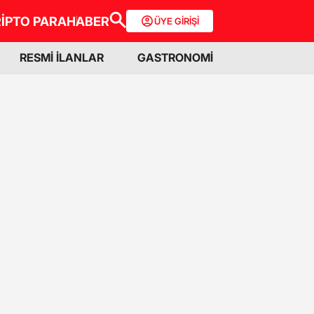
İPTO PARA
HABER
ÜYE GİRİŞİ
RESMİ İLANLAR
GASTRONOMİ