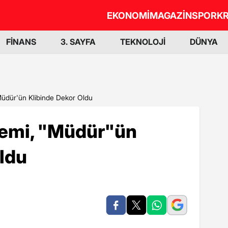
EKONOMİ
MAGAZİN
SPOR
KR
FİNANS
3. SAYFA
TEKNOLOJİ
DÜNYA
Müdür'ün Klibinde Dekor Oldu
Gemi, "Müdür"ün
ldu