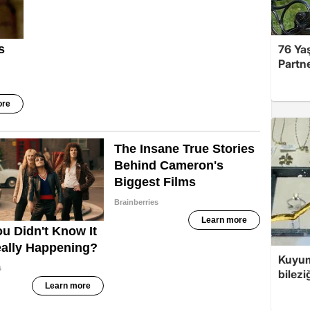
76 Ya
Partne
Kuyum
bilezi