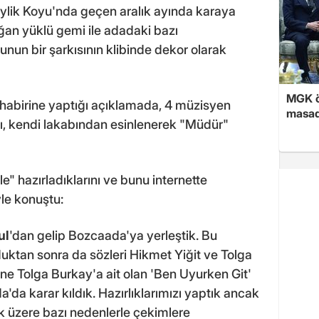
lik Koyu'nda geçen aralık ayında karaya
an yüklü gemi ile adadaki bazı
nun bir şarkısının klibinde dekor olarak
MGK ön
habirine yaptığı açıklamada, 4 müzisyen
masad
ı, kendi lakabından esinlenerek "Müdür"
le" hazırladıklarını ve bunu internette
yle konuştu:
ul
'dan gelip Bozcaada'ya yerleştik. Bu
ktan sonra da sözleri Hikmet Yiğit ve Tolga
ne Tolga Burkay'a ait olan 'Ben Uyurken Git'
'da karar kıldık. Hazırlıklarımızı yaptık ancak
k üzere bazı nedenlerle çekimlere