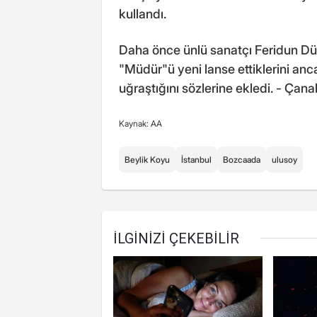
kullandı.
Daha önce ünlü sanatçı Feridun Düza
"Müdür"ü yeni lanse ettiklerini anca
uğraştığını sözlerine ekledi. - Çan
Kaynak: AA
Beylik Koyu
İstanbul
Bozcaada
ulusoy