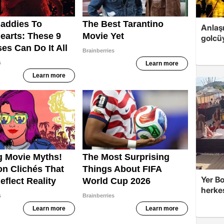
Anlaş
golcüy
Yer Bo
herke