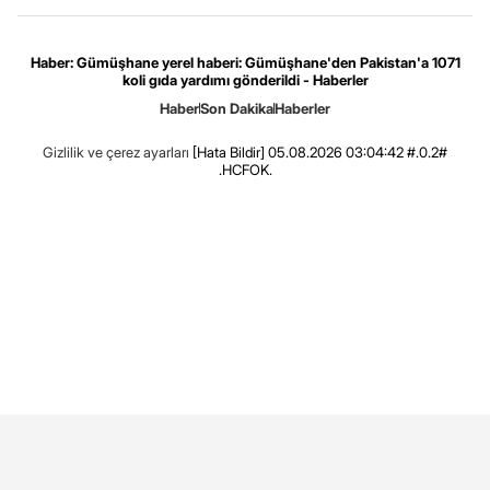
Haber: Gümüşhane yerel haberi: Gümüşhane'den Pakistan'a 1071
koli gıda yardımı gönderildi - Haberler
Haber
Son Dakika
Haberler
Gizlilik ve çerez ayarları
[Hata Bildir]
05.08.2026 03:04:42 #.0.2#
.HCFOK.