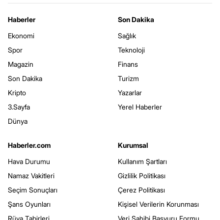
Haberler
Son Dakika
Ekonomi
Sağlık
Spor
Teknoloji
Magazin
Finans
Son Dakika
Turizm
Kripto
Yazarlar
3.Sayfa
Yerel Haberler
Dünya
Haberler.com
Kurumsal
Hava Durumu
Kullanım Şartları
Namaz Vakitleri
Gizlilik Politikası
Seçim Sonuçları
Çerez Politikası
Şans Oyunları
Kişisel Verilerin Korunması
Rüya Tabirleri
Veri Sahibi Başvuru Formu