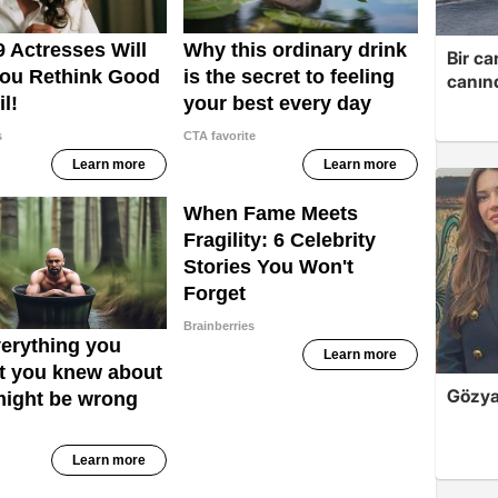
Bir ca
canın
Gözyaş