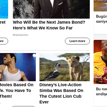
Bugün
saniye
Bu ner
endiş