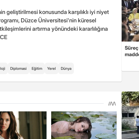
in geliştirilmesi konusunda karşılıklı iyi niyet
 programı, Düzce Üniversitesi'nin küresel
kileşimlerini artırma yönündeki kararlılığına
ZCE
Süreç 
madde
loji
Diplomasi
Eğitim
Yerel
Dünya