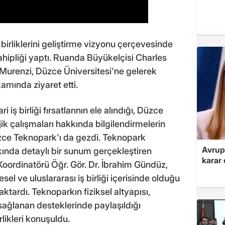
iş birliklerini geliştirme vizyonu çerçevesinde
ahipliği yaptı. Ruanda Büyükelçisi Charles
Murenzi, Düzce Üniversitesi'ne gelerek
amında ziyaret etti.
 iş birliği fırsatlarının ele alındığı, Düzce
jik çalışmaları hakkında bilgilendirmelerin
üzce Teknopark'ı da gezdi. Teknopark
Avrupa
ında detaylı bir sunum gerçekleştiren
karar 
 Koordinatörü Öğr. Gör. Dr. İbrahim Gündüz,
el ve uluslararası iş birliği içerisinde olduğu
r aktardı. Teknoparkın fiziksel altyapısı,
sağlanan desteklerinde paylaşıldığı
rlikleri konuşuldu.