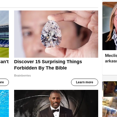
Mecli
arkası