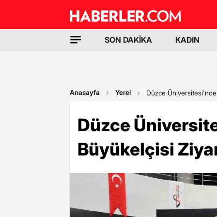
SON DAKİKA
KADIN
Anasayfa
Yerel
Düzce Üniversitesi'nde
Düzce Üniversit
Büyükelçisi Ziya