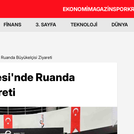
EKONOMİ
MAGAZİN
SPOR
KR
FİNANS
3. SAYFA
TEKNOLOJİ
DÜNYA
 Ruanda Büyükelçisi Ziyareti
esi'nde Ruanda
reti