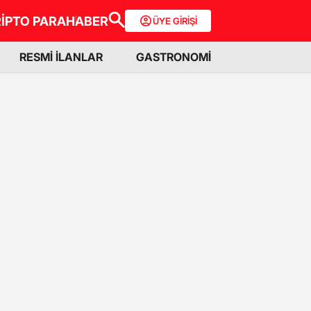
İPTO PARA
HABER
ÜYE GİRİŞİ
RESMİ İLANLAR
GASTRONOMİ