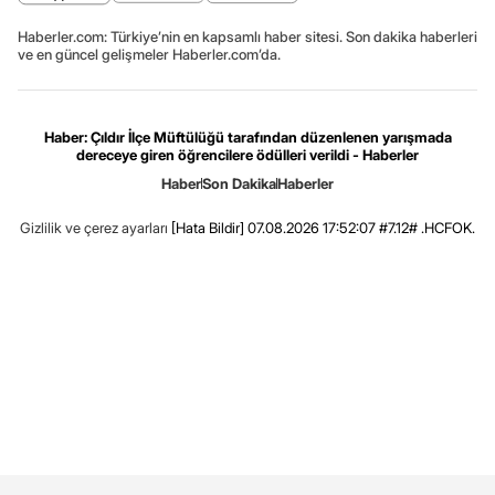
Haberler.com: Türkiye’nin en kapsamlı haber sitesi. Son dakika haberleri
ve en güncel gelişmeler Haberler.com’da.
Haber: Çıldır İlçe Müftülüğü tarafından düzenlenen yarışmada
dereceye giren öğrencilere ödülleri verildi - Haberler
Haber
Son Dakika
Haberler
Gizlilik ve çerez ayarları
[Hata Bildir]
07.08.2026 17:52:07 #7.12# .HCFOK.