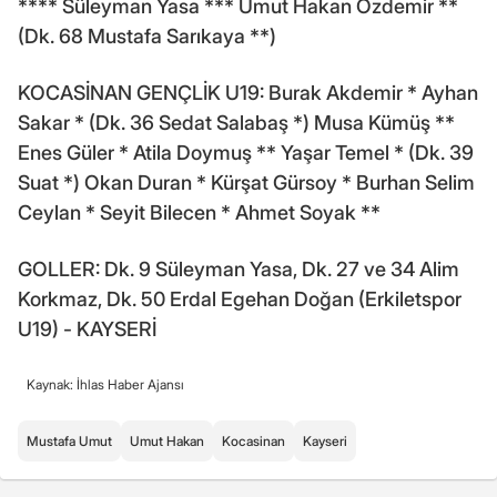
**** Süleyman Yasa *** Umut Hakan Özdemir **
(Dk. 68 Mustafa Sarıkaya **)
KOCASİNAN GENÇLİK U19: Burak Akdemir * Ayhan
Sakar * (Dk. 36 Sedat Salabaş *) Musa Kümüş **
Enes Güler * Atila Doymuş ** Yaşar Temel * (Dk. 39
Suat *) Okan Duran * Kürşat Gürsoy * Burhan Selim
Ceylan * Seyit Bilecen * Ahmet Soyak **
GOLLER: Dk. 9 Süleyman Yasa, Dk. 27 ve 34 Alim
Korkmaz, Dk. 50 Erdal Egehan Doğan (Erkiletspor
U19) - KAYSERİ
Kaynak: İhlas Haber Ajansı
Mustafa Umut
Umut Hakan
Kocasinan
Kayseri