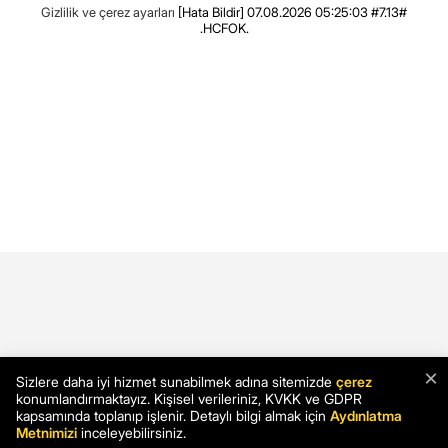
Gizlilik ve çerez ayarları
[Hata Bildir]
07.08.2026 05:25:03 #7.13#
.HCFOK.
×
Sizlere daha iyi hizmet sunabilmek adına sitemizde
çerez
konumlandırmaktayız. Kişisel verileriniz, KVKK ve GDPR
kapsamında toplanıp işlenir. Detaylı bilgi almak için
Aydınlatma
Metnimizi
inceleyebilirsiniz.