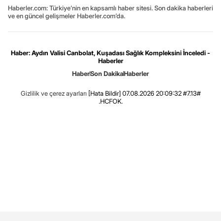
Haberler.com: Türkiye’nin en kapsamlı haber sitesi. Son dakika haberleri
ve en güncel gelişmeler Haberler.com’da.
Haber: Aydın Valisi Canbolat, Kuşadası Sağlık Kompleksini İnceledi -
Haberler
Haber
Son Dakika
Haberler
Gizlilik ve çerez ayarları
[Hata Bildir]
07.08.2026 20:09:32 #7.13#
.HCFOK.