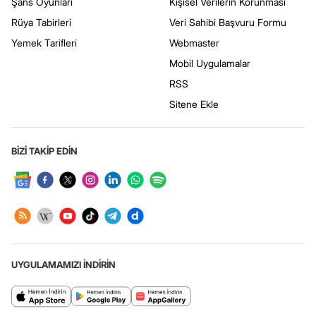
Şans Oyunları
Kişisel Verilerin Korunması
Rüya Tabirleri
Veri Sahibi Başvuru Formu
Yemek Tarifleri
Webmaster
Mobil Uygulamalar
RSS
Sitene Ekle
BİZİ TAKİP EDİN
UYGULAMAMIZI İNDİRİN