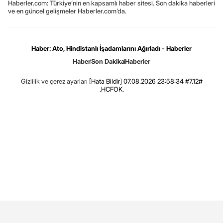
Haberler.com: Türkiye’nin en kapsamlı haber sitesi. Son dakika haberleri
ve en güncel gelişmeler Haberler.com’da.
Haber: Ato, Hindistanlı İşadamlarını Ağırladı - Haberler
Haber
Son Dakika
Haberler
Gizlilik ve çerez ayarları
[Hata Bildir]
07.08.2026 23:58:34 #7.12#
.HCFOK.