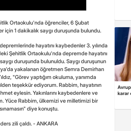
tlik Ortaokulu'nda öğrenciler, 6 Şubat
r için 1 dakikalık saygı duruşunda bulundu.
epremlerinde hayatını kaybedenler 3. yılında
deki Şehitlik Ortaokulu'nda depremde hayatını
k saygı duruşunda bulunuldu. Saygı duruşunun
tya'da yakalanan öğretmen Semra Demirhan
 Yıldız, "Görev yaptığım okuluma, yanımda
lden teşekkür ediyorum. Rabbim, hayatının
Avrupa
met eylesin. Yakınlarını kaybedenlere ve
karar 
um. Yüce Rabbim, ülkemizi ve milletimizi bir
e sınamasın" diye konuştu.
 ders zili çaldı. - ANKARA