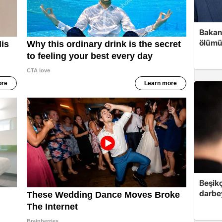
Bakan 
ölümü
Beşik
darbe