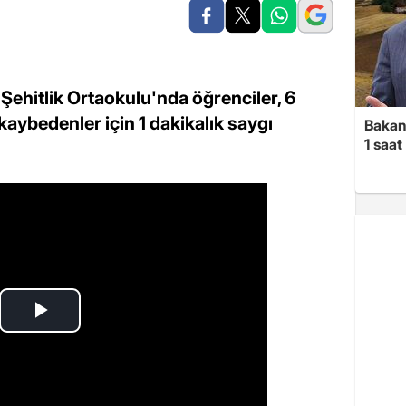
ehitlik Ortaokulu'nda öğrenciler, 6
aybedenler için 1 dakikalık saygı
Bakan 
1 saa