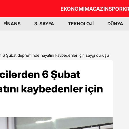
EKONOMİ
MAGAZİN
SPOR
KR
FİNANS
3. SAYFA
TEKNOLOJİ
DÜNYA
n 6 Şubat depreminde hayatını kaybedenler için saygı duruşu
cilerden 6 Şubat
ını kaybedenler için