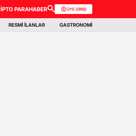
İPTO PARA
HABER
ÜYE GİRİŞİ
RESMİ İLANLAR
GASTRONOMİ