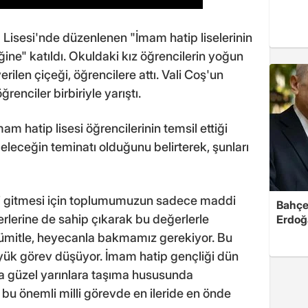
isesi'nde düzenlenen "İmam hatip liselerinin
ğine" katıldı. Okuldaki kız öğrencilerin yoğun
erilen çiçeği, öğrencilere attı. Vali Coş'un
renciler birbiriyle yarıştı.
 hatip lisesi öğrencilerinin temsil ettiği
, geleceğin teminatı olduğunu belirterek, şunları
leri gitmesi için toplumumuzun sadece maddi
Bahçel
erlerine de sahip çıkarak bu değerlerle
Erdoğ
e ümitle, heyecanla bakmamız gerekiyor. Bu
yük görev düşüyor. İmam hatip gençliği dün
a güzel yarınlara taşıma hususunda
 bu önemli milli görevde en ileride en önde