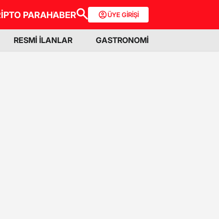
İPTO PARA
HABER
ÜYE GİRİŞİ
RESMİ İLANLAR
GASTRONOMİ