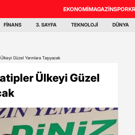
EKONOMİ
MAGAZİN
SPOR
KR
FİNANS
3. SAYFA
TEKNOLOJİ
DÜNYA
 Ülkeyi Güzel Yarınlara Taşıyacak
atipler Ülkeyi Güzel
cak