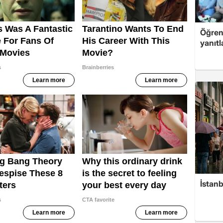
Öğren
yanıtl
İstan