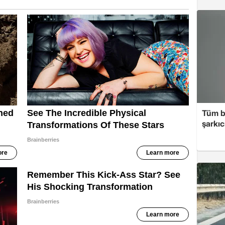
Tüm b
şarkı