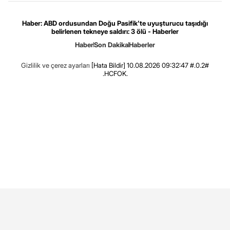
Haber: ABD ordusundan Doğu Pasifik'te uyuşturucu taşıdığı
belirlenen tekneye saldırı: 3 ölü - Haberler
Haber
Son Dakika
Haberler
Gizlilik ve çerez ayarları
[Hata Bildir]
10.08.2026 09:32:47 #.0.2#
.HCFOK.