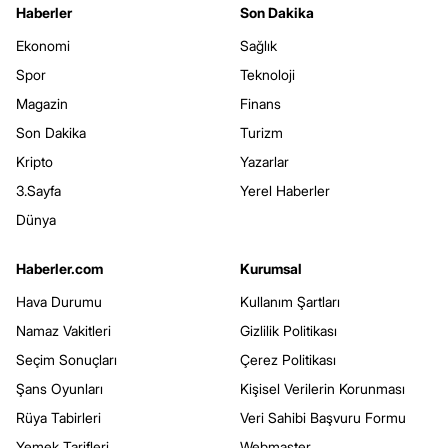
Haberler
Son Dakika
Ekonomi
Sağlık
Spor
Teknoloji
Magazin
Finans
Son Dakika
Turizm
Kripto
Yazarlar
3.Sayfa
Yerel Haberler
Dünya
Haberler.com
Kurumsal
Hava Durumu
Kullanım Şartları
Namaz Vakitleri
Gizlilik Politikası
Seçim Sonuçları
Çerez Politikası
Şans Oyunları
Kişisel Verilerin Korunması
Rüya Tabirleri
Veri Sahibi Başvuru Formu
Yemek Tarifleri
Webmaster