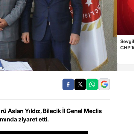
Sevgil
CHP'l
ü Aslan Yıldız, Bilecik İl Genel Meclis
nda ziyaret etti.