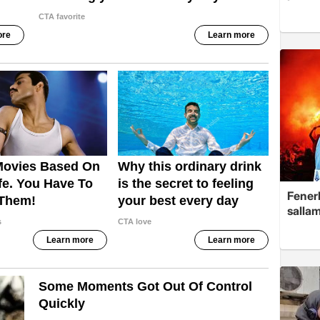
Fenerb
sallam