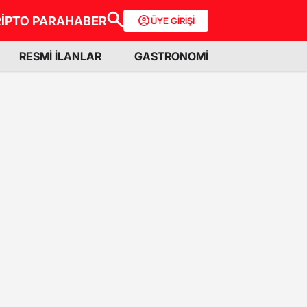
İPTO PARA
HABER
ÜYE GİRİŞİ
RESMİ İLANLAR
GASTRONOMİ