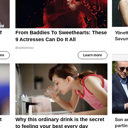
Yönett
Savun
Son a
partin