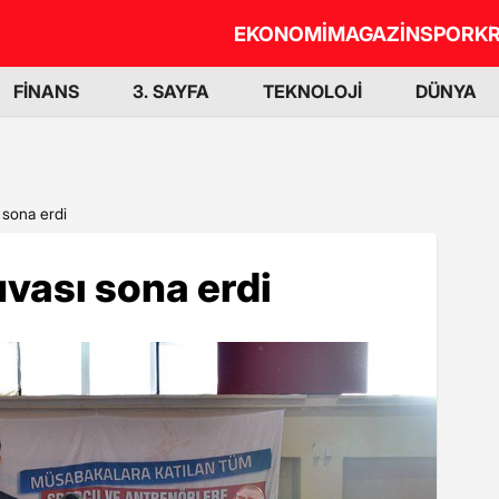
EKONOMİ
MAGAZİN
SPOR
KR
FİNANS
3. SAYFA
TEKNOLOJİ
DÜNYA
sona erdi
vası sona erdi