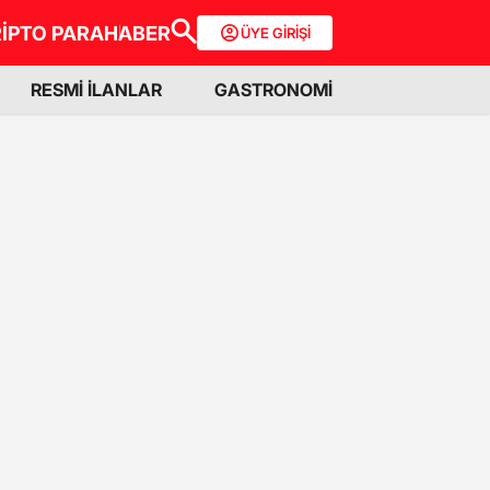
İPTO PARA
HABER
ÜYE GİRİŞİ
RESMİ İLANLAR
GASTRONOMİ