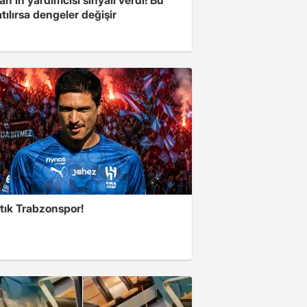
n'ın yardımcısı sinyali verdi! Bu
tılırsa dengeler değişir
tık Trabzonspor!