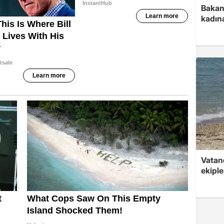
Bakan 
kadın
Vatan
ekipl