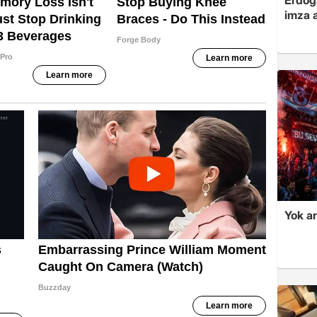
Erdoğa
imza a
Yok ar