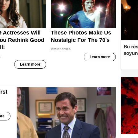
Bu re
soyun