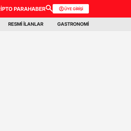
İPTO PARA
HABER
ÜYE GİRİŞİ
RESMİ İLANLAR
GASTRONOMİ