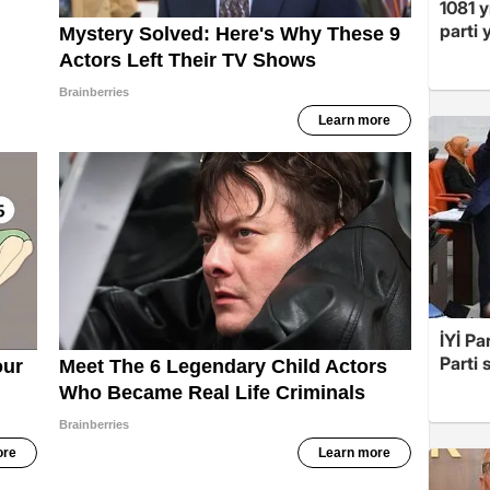
1081 y
parti 
İYİ Pa
Parti 