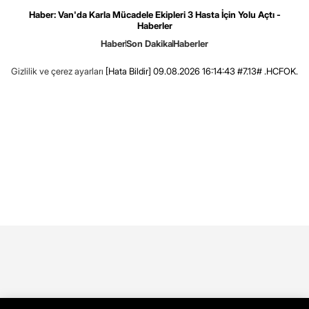
Haber: Van'da Karla Mücadele Ekipleri 3 Hasta İçin Yolu Açtı -
Haberler
Haber
Son Dakika
Haberler
Gizlilik ve çerez ayarları
[Hata Bildir]
09.08.2026 16:14:43 #7.13# .HCFOK.