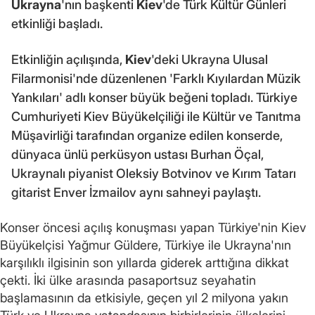
Ukrayna
'nın başkenti
Kiev
'de Türk Kültür Günleri
etkinliği başladı.
Etkinliğin açılışında,
Kiev
'deki Ukrayna Ulusal
Filarmonisi'nde düzenlenen 'Farklı Kıyılardan Müzik
Yankıları' adlı konser büyük beğeni topladı. Türkiye
Cumhuriyeti Kiev Büyükelçiliği ile Kültür ve Tanıtma
Müşavirliği tarafından organize edilen konserde,
dünyaca ünlü perküsyon ustası Burhan Öçal,
Ukraynalı piyanist Oleksiy Botvinov ve Kırım Tatarı
gitarist Enver İzmailov aynı sahneyi paylaştı.
Konser öncesi açılış konuşması yapan Türkiye'nin Kiev
Büyükelçisi Yağmur Güldere, Türkiye ile Ukrayna'nın
karşılıklı ilgisinin son yıllarda giderek arttığına dikkat
çekti. İki ülke arasında pasaportsuz seyahatin
başlamasının da etkisiyle, geçen yıl 2 milyona yakın