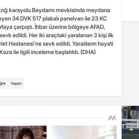
lazığ karayolu Beydamı mevkisinde meydana
meyen 34 DVK 517 plakalı panelvan ile 23 KC
afaya çarpıştı. İhbar üzerine bölgeye AFAD,
sevk edildi. Her iki araçtaki yaralanan 3 kişi ilk
et Hastanesi'ne sevk edildi. Yaralıların hayati
aza ile ilgili inceleme başlatıldı. (DHA)
ğlık
Yaşam