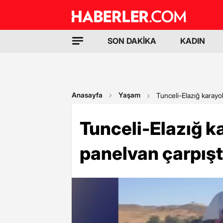
SON DAKİKA
KADIN
Anasayfa
Yaşam
Tunceli-Elazığ karayo
Tunceli-Elazığ k
panelvan çarpıştı