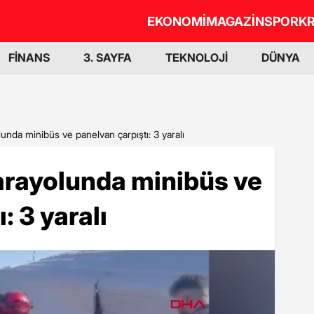
EKONOMİ
MAGAZİN
SPOR
KR
FİNANS
3. SAYFA
TEKNOLOJİ
DÜNYA
lunda minibüs ve panelvan çarpıştı: 3 yaralı
arayolunda minibüs ve
: 3 yaralı