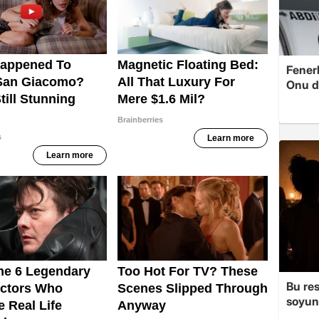
Fenerb
Onu d
Bu re
soyun