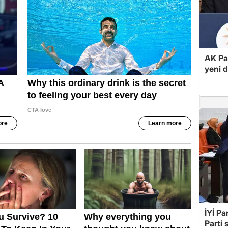
AK Par
yeni 
İYİ Pa
Parti 