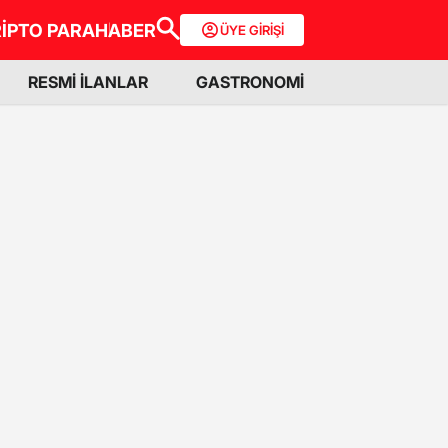
İPTO PARA
HABER
ÜYE GİRİŞİ
RESMİ İLANLAR
GASTRONOMİ