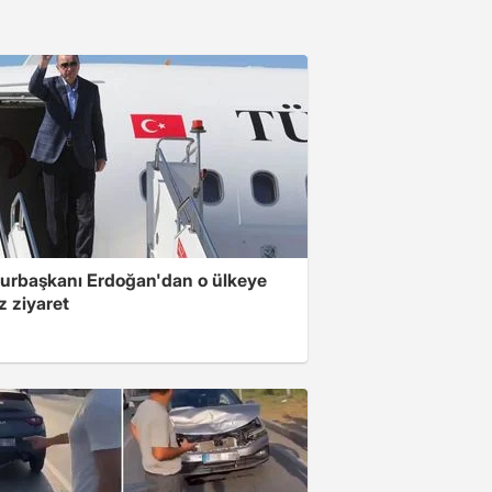
rbaşkanı Erdoğan'dan o ülkeye
z ziyaret