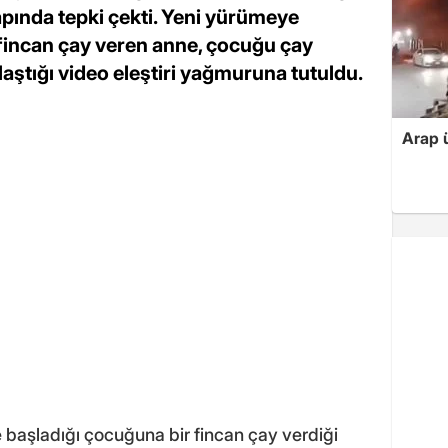
 çapında tepki çekti. Yeni yürümeye
fincan çay veren anne, çocuğu çay
laştığı video eleştiri yağmuruna tutuldu.
Arap ü
e başladığı çocuğuna bir fincan çay verdiği