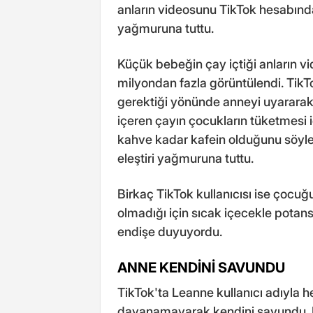
anların videosunu TikTok hesabından 
yağmuruna tuttu.
Küçük bebeğin çay içtiği anların vi
milyondan fazla görüntülendi. TikT
gerektiği yönünde anneyi uyararak e
içeren çayın çocukların tüketmesi i
kahve kadar kafein olduğunu söyle
eleştiri yağmuruna tuttu.
Birkaç TikTok kullanıcısı ise çocu
olmadığı için sıcak içecekle potan
endişe duyuyordu.
ANNE KENDİNİ SAVUNDU
TikTok'ta Leanne kullanıcı adıyla h
dayanamayarak kendini savundu. K