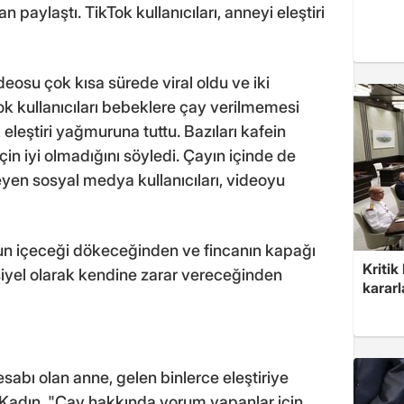
paylaştı. TikTok kullanıcıları, anneyi eleştiri
deosu çok kısa sürede viral oldu ve iki
ok kullanıcıları bebeklere çay verilmemesi
leştiri yağmuruna tuttu. Bazıları kafein
çin iyi olmadığını söyledi. Çayın içinde de
yen sosyal medya kullanıcıları, videoyu
ğun içeceği dökeceğinden ve fincanın kapağı
Kritik
siyel olarak kendine zarar vereceğinden
kararl
esabı olan anne, gelen binlerce eleştiriye
adın, "Çay hakkında yorum yapanlar için...