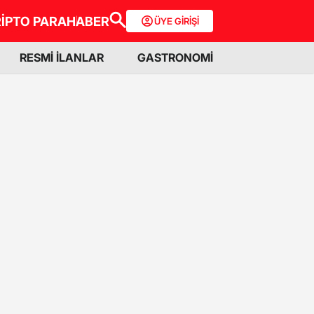
İPTO PARA
HABER
ÜYE GİRİŞİ
RESMİ İLANLAR
GASTRONOMİ