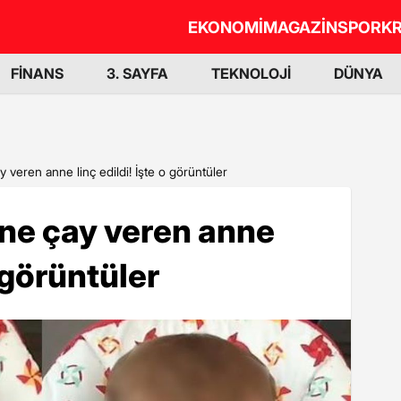
EKONOMİ
MAGAZİN
SPOR
KR
FİNANS
3. SAYFA
TEKNOLOJİ
DÜNYA
 veren anne linç edildi! İşte o görüntüler
ine çay veren anne
o görüntüler