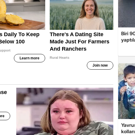
Biri 9
yaptıl
Yavrus
kolları