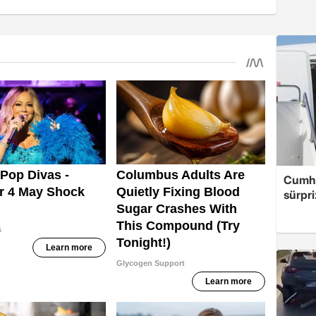
Cumhu
sürpri