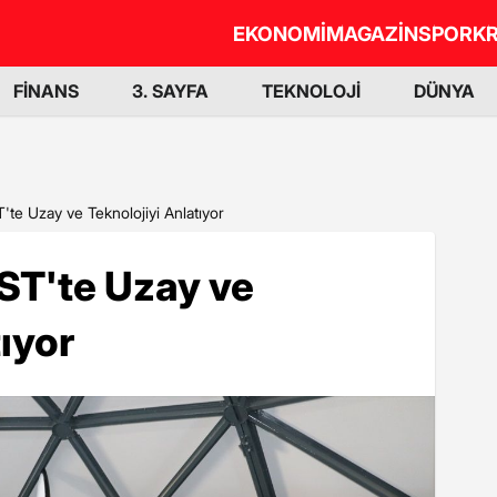
EKONOMİ
MAGAZİN
SPOR
KR
FİNANS
3. SAYFA
TEKNOLOJİ
DÜNYA
 Uzay ve Teknolojiyi Anlatıyor
T'te Uzay ve
ıyor