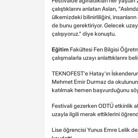
Festivalde ağırladıkları her yaştan 
çalıştıklarını anlatan Aslan, "Aslı
ülkemizdeki bilinirliliğini, insanları
de bunu gerektiriyor. Gelecek uzay
çalışıyoruz." diye konuştu.
Eğitim
Fakültesi Fen Bilgisi Öğretm
çalışmalarla uzayı anlattıklarını beli
TEKNOFEST'e Hatay'ın İskenderun il
Mehmet Emir Durmaz da okulunun f
katılmak hemen başvurduğunu söy
Festivali gezerken ODTÜ etkinlik al
uzayla ilgili merak ettiklerini öğrendi
Lise öğrencisi Yunus Emre Lelik 