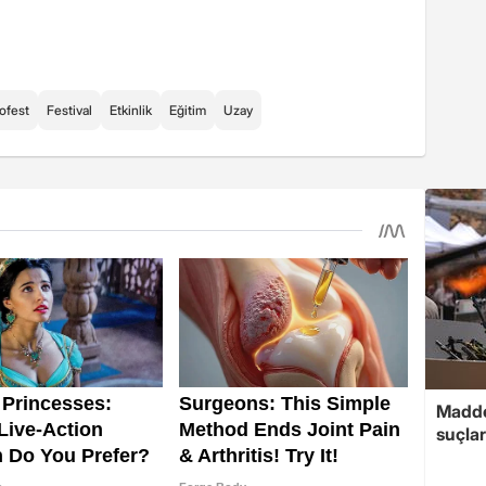
ofest
Festival
Etkinlik
Eğitim
Uzay
Madde
suçlar