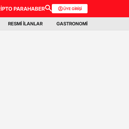
İPTO PARA
HABER
ÜYE GİRİŞİ
RESMİ İLANLAR
GASTRONOMİ