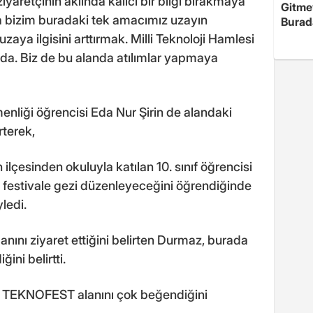
ziyaretçinin aklında kalıcı bir bilgi bırakmaya
Gitme
nda bizim buradaki tek amacımız uzayın
Burad
n uzaya ilgisini arttırmak. Milli Teknoloji Hamlesi
da. Biz de bu alanda atılımlar yapmaya
enliği öğrencisi Eda Nur Şirin de alandaki
rterek,
çesinden okuluyla katılan 10. sınıf öğrencisi
estivale gezi düzenleyeceğini öğrendiğinde
ledi.
anını ziyaret ettiğini belirten Durmaz, burada
ğini belirtti.
de TEKNOFEST alanını çok beğendiğini