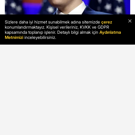
×
Sizlere daha iyi hizmet sunabilmek adına sitemizde
çerez
konumlandırmaktayız. Kişisel verileriniz, KVKK ve GDPR
kapsamında toplanıp işlenir. Detaylı bilgi almak için
Aydınlatma
Metnimizi
inceleyebilirsiniz.