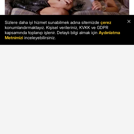
×
Sizlere daha iyi hizmet sunabilmek adına sitemizde
çerez
konumlandırmaktayız. Kişisel verileriniz, KVKK ve GDPR
kapsamında toplanıp işlenir. Detaylı bilgi almak için
Aydınlatma
Metnimizi
inceleyebilirsiniz.