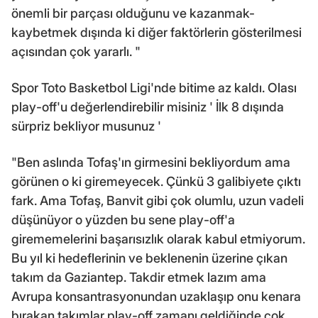
önemli bir parçası olduğunu ve kazanmak-
kaybetmek dışında ki diğer faktörlerin gösterilmesi
açısından çok yararlı. "
Spor Toto Basketbol Ligi'nde bitime az kaldı. Olası
play-off'u değerlendirebilir misiniz ' İlk 8 dışında
sürpriz bekliyor musunuz '
"Ben aslında Tofaş'ın girmesini bekliyordum ama
görünen o ki giremeyecek. Çünkü 3 galibiyete çıktı
fark. Ama Tofaş, Banvit gibi çok olumlu, uzun vadeli
düşünüyor o yüzden bu sene play-off'a
girememelerini başarısızlık olarak kabul etmiyorum.
Bu yıl ki hedeflerinin ve beklenenin üzerine çıkan
takım da Gaziantep. Takdir etmek lazım ama
Avrupa konsantrasyonundan uzaklaşıp onu kenara
bırakan takımlar play-off zamanı geldiğinde çok