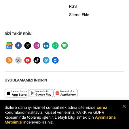
RSS
Sitene Ekle
BİZİ TAKİP EDİN
UYGULAMAMIZI İNDİRİN
×
Haberler.com: Türkiye’nin en kapsamlı haber sitesi. Son dakika haberleri
Sizlere daha iyi hizmet sunabilmek adına sitemizde
çerez
ve en güncel gelişmeler Haberler.com’da.
konumlandırmaktayız. Kişisel verileriniz, KVKK ve GDPR
kapsamında toplanıp işlenir. Detaylı bilgi almak için
Aydınlatma
Metnimizi
inceleyebilirsiniz.