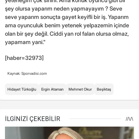
yeteneğim çok sınırlı. Ama konuk oyuncu gibi bir
şey olursa yaparım neden yapmayayım ? Seve
seve yaparım sonuçta gayet keyifli bir iş. Yaparım
ama oyunculuk benim yetenek yelpazemin içinde
olan bir şey değil. Ciddi yan rol falan olursa olmaz,
yapamam yani."
[haber=32973]
Kaynak: Sporvadisi.com
Hidayet Türkoğlu
Ergin Ataman
Mehmet Okur
Beşiktaş