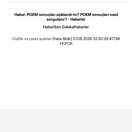
Haber: POEM sonuçları açıklandı mı? POEM sonuçları nasıl
sorgulanır? - Haberler
Haber
Son Dakika
Haberler
Gizlilik ve çerez ayarları
[Hata Bildir]
07.08.2026 02:30:38 #7.13#
.HCFOK.