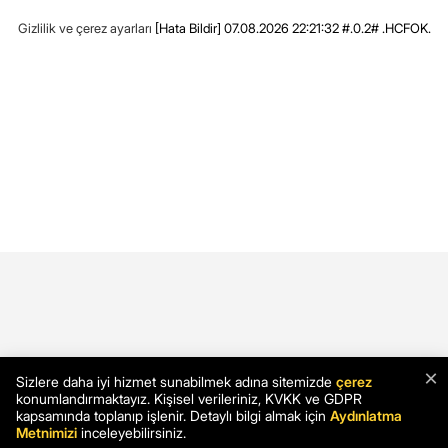
Gizlilik ve çerez ayarları
[Hata Bildir]
07.08.2026 22:21:32 #.0.2# .HCFOK.
×
Sizlere daha iyi hizmet sunabilmek adına sitemizde
çerez
konumlandırmaktayız. Kişisel verileriniz, KVKK ve GDPR
kapsamında toplanıp işlenir. Detaylı bilgi almak için
Aydınlatma
Metnimizi
inceleyebilirsiniz.