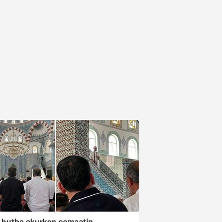
 hutbe okurken cemaatin