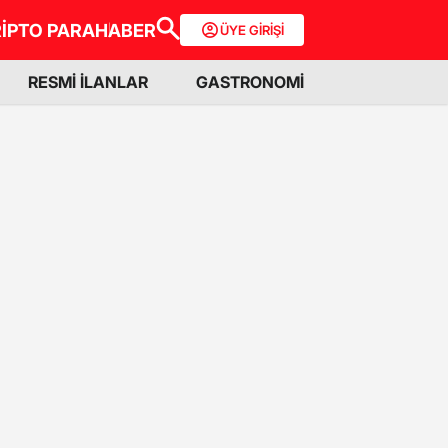
İPTO PARA
HABER
ÜYE GİRİŞİ
RESMİ İLANLAR
GASTRONOMİ