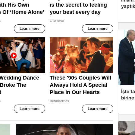
yaptık
İşte t
birine 