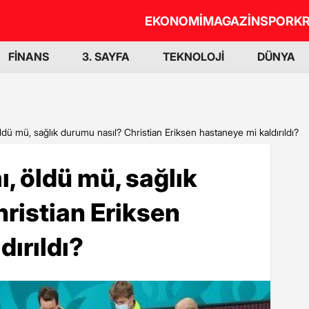
EKONOMİ
MAGAZİN
SPOR
KR
FİNANS
3. SAYFA
TEKNOLOJİ
DÜNYA
öldü mü, sağlık durumu nasıl? Christian Eriksen hastaneye mi kaldırıldı?
ı, öldü mü, sağlık
ristian Eriksen
dırıldı?