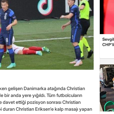
Sevgil
CHP'l
ırken gelişen Danimarka atağında Christian
de bir anda yere yığıldı. Tüm futbolcuların
ne davet ettiği pozisyon sonrası Christian
bi duran Christian Eriksen'e kalp masajı yapan