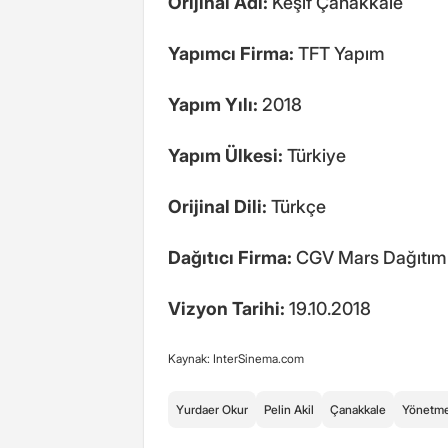
Orijinal Adı:
Keşif Çanakkale
Yapımcı Firma:
TFT Yapım
Yapım Yılı:
2018
Yapım Ülkesi:
Türkiye
Orijinal Dili:
Türkçe
Dağıtıcı Firma:
CGV Mars Dağıtım
Vizyon Tarihi:
19.10.2018
Kaynak: InterSinema.com
Yurdaer Okur
Pelin Akil
Çanakkale
Yönetm