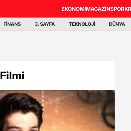
EKONOMİ
MAGAZİN
SPOR
KR
FİNANS
3. SAYFA
TEKNOLOJİ
DÜNYA
i
Filmi