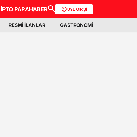
İPTO PARA
HABER
ÜYE GİRİŞİ
RESMİ İLANLAR
GASTRONOMİ