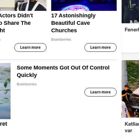
Fener
Katlia
var