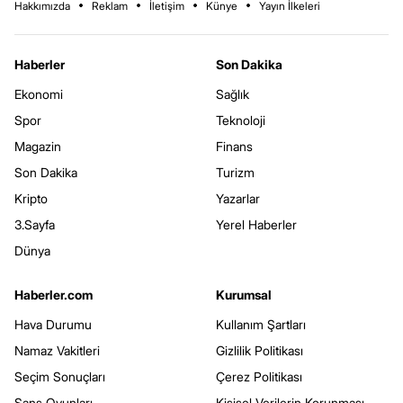
Hakkımızda
Reklam
İletişim
Künye
Yayın İlkeleri
Haberler
Son Dakika
Ekonomi
Sağlık
Spor
Teknoloji
Magazin
Finans
Son Dakika
Turizm
Kripto
Yazarlar
3.Sayfa
Yerel Haberler
Dünya
Haberler.com
Kurumsal
Hava Durumu
Kullanım Şartları
Namaz Vakitleri
Gizlilik Politikası
Seçim Sonuçları
Çerez Politikası
Şans Oyunları
Kişisel Verilerin Korunması