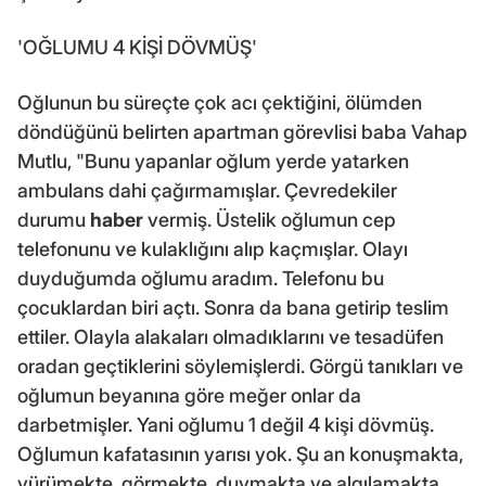
'OĞLUMU 4 KİŞİ DÖVMÜŞ'
Oğlunun bu süreçte çok acı çektiğini, ölümden
döndüğünü belirten apartman görevlisi baba Vahap
Mutlu, "Bunu yapanlar oğlum yerde yatarken
ambulans dahi çağırmamışlar. Çevredekiler
durumu
haber
vermiş. Üstelik oğlumun cep
telefonunu ve kulaklığını alıp kaçmışlar. Olayı
duyduğumda oğlumu aradım. Telefonu bu
çocuklardan biri açtı. Sonra da bana getirip teslim
ettiler. Olayla alakaları olmadıklarını ve tesadüfen
oradan geçtiklerini söylemişlerdi. Görgü tanıkları ve
oğlumun beyanına göre meğer onlar da
darbetmişler. Yani oğlumu 1 değil 4 kişi dövmüş.
Oğlumun kafatasının yarısı yok. Şu an konuşmakta,
yürümekte, görmekte, duymakta ve algılamakta