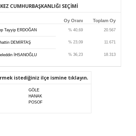
KEZ CUMHURBAŞKANLIĞI SEÇİMİ
Oy Oranı
Toplam Oy
ep Tayyip ERDOĞAN
% 40,69
20.567
% 23,09
11.671
ahattin DEMİRTAŞ
% 36,23
18.313
eleddin İHSANOĞLU
rmek istediğiniz ilçe ismine tıklayın.
GÖLE
HANAK
POSOF