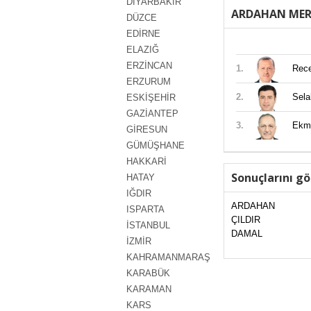
DİYARBAKIR
ARDAHAN MER
DÜZCE
EDİRNE
ELAZIĞ
ERZİNCAN
1.
Rec
ERZURUM
2.
Sel
ESKİŞEHİR
GAZİANTEP
3.
Ekm
GİRESUN
GÜMÜŞHANE
HAKKARİ
Sonuçlarını gö
HATAY
IĞDIR
ARDAHAN
ISPARTA
ÇILDIR
İSTANBUL
DAMAL
İZMİR
KAHRAMANMARAŞ
KARABÜK
KARAMAN
KARS