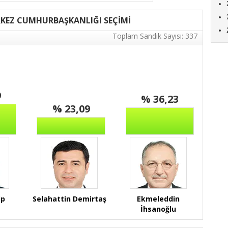
KEZ CUMHURBAŞKANLIĞI SEÇİMİ
Toplam Sandık Sayısı: 337
9
% 36,23
% 23,09
ip
Selahattin Demirtaş
Ekmeleddin
İhsanoğlu