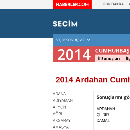
SON DAKİKA
SEÇİM SONUÇLARI
2014
CUMHURBAŞK
İl Sonuçları
İl
2014 Ardahan Cumh
ADANA
Sonuçlarını gö
ADIYAMAN
AFYON
ARDAHAN
AĞRI
ÇILDIR
AKSARAY
DAMAL
AMASYA