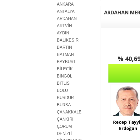
ANKARA
ANTALYA
ARDAHAN MER
ARDAHAN
ARTVİN
AYDIN
BALIKESİR
BARTIN
BATMAN
% 40,6
BAYBURT
BİLECİK
BİNGÖL
BİTLİS
BOLU
BURDUR
BURSA
ÇANAKKALE
ÇANKIRI
Recep Tayy
ÇORUM
Erdoğan
DENİZLİ