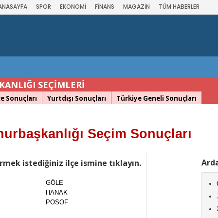
ANASAYFA
SPOR
EKONOMİ
FİNANS
MAGAZİN
TÜM HABERLER
ANLIĞI SEÇİMLERİ
çe Sonuçları
Yurtdışı Sonuçları
Türkiye Geneli Sonuçları
urbaşkanlığı Seçim Sonuçları
Arda
rmek istediğiniz ilçe ismine tıklayın.
GÖLE
HANAK
POSOF