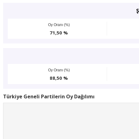
Ş
Oy Oranı (%)
71,50 %
Oy Oranı (%)
88,50 %
Türkiye Geneli Partilerin Oy Dağılımı