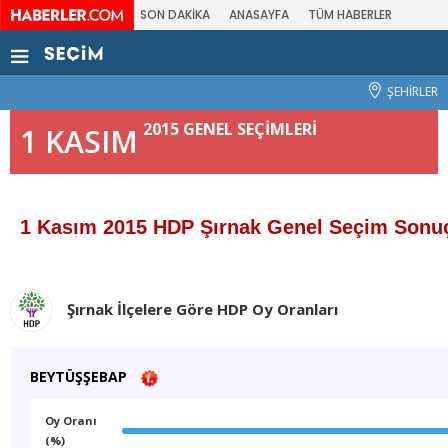
SON DAKİKA
ANASAYFA
TÜM HABERLER
ŞEHİRLER
2015 GENEL SEÇİMLERİ
1 KASIM
1 Kasım 2015 HDP Şırnak Genel Seçim Sonuç
Şırnak İlçelere Göre HDP Oy Oranları
BEYTÜŞŞEBAP
Oy Oranı
(%)