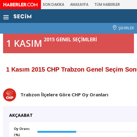
SON DAKİKA
ANASAYFA
TÜM HABERLER
ŞEHİRLER
2015 GENEL SEÇİMLERİ
1 KASIM
1 Kasım 2015 CHP Trabzon Genel Seçim Sonu
Trabzon İlçelere Göre CHP Oy Oranları
AKÇAABAT
Oy Oranı
(%)