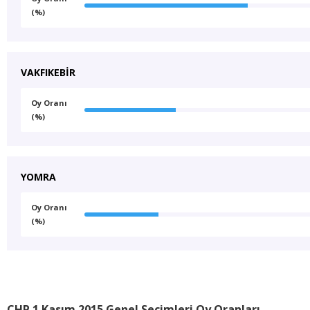
(%)
VAKFIKEBİR
Oy Oranı
(%)
YOMRA
Oy Oranı
(%)
CHP 1 Kasım 2015 Genel Seçimleri Oy Oranları