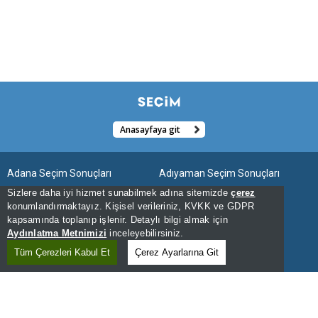
Anasayfaya git
Adana Seçim Sonuçları
Adıyaman Seçim Sonuçları
Sizlere daha iyi hizmet sunabilmek adına sitemizde
çerez
Afyonkarahisar Seçim Sonuçları
Ağrı Seçim Sonuçları
konumlandırmaktayız. Kişisel verileriniz, KVKK ve GDPR
kapsamında toplanıp işlenir. Detaylı bilgi almak için
Aksaray Seçim Sonuçları
Amasya Seçim Sonuçları
Aydınlatma Metnimizi
inceleyebilirsiniz.
Ankara Seçim Sonuçları
Antalya Seçim Sonuçları
Tüm Çerezleri Kabul Et
Çerez Ayarlarına Git
Ardahan Seçim Sonuçları
Artvin Seçim Sonuçları
Aydın Seçim Sonuçları
Balıkesir Seçim Sonuçları