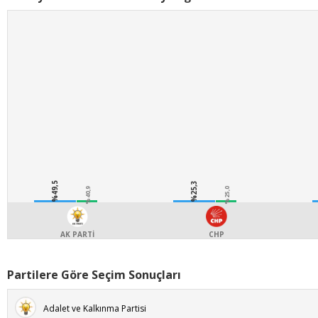
%49,5
%25,3
%40,9
%25,0
AK PARTİ
CHP
Partilere Göre Seçim Sonuçları
Adalet ve Kalkınma Partisi