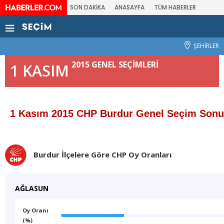
SON DAKİKA
ANASAYFA
TÜM HABERLER
ŞEHİRLER
2015 GENEL SEÇİMLERİ
1 KASIM
1 Kasım 2015 CHP Burdur Genel Seçim Sonu
Burdur İlçelere Göre CHP Oy Oranları
AĞLASUN
Oy Oranı
(%)