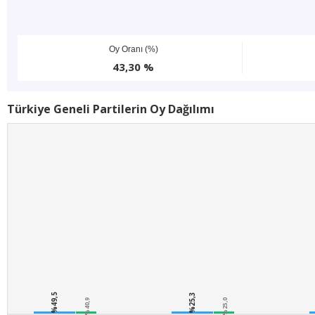
Oy Oranı (%)
43,30 %
Türkiye Geneli Partilerin Oy Dağılımı
%49,5
%25,3
%40,9
%25,0