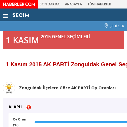
SON DAKİKA
ANASAYFA
TÜM HABERLER
ŞEHİRLER
2015 GENEL SEÇİMLERİ
1 KASIM
1 Kasım 2015 AK PARTİ Zonguldak Genel Se
Zonguldak İlçelere Göre AK PARTİ Oy Oranları
ALAPLI
Oy Oranı
(%)