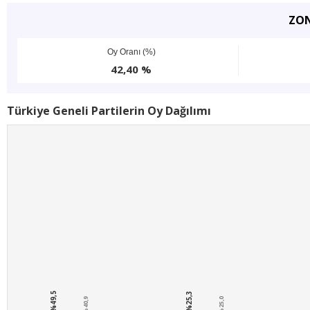
ZO
Oy Oranı (%)
42,40 %
Türkiye Geneli Partilerin Oy Dağılımı
%49,5
%25,3
%40,9
%25,0