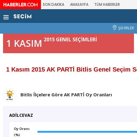
SON DAKİKA
ANASAYFA
TÜM HABERLER
ŞEHİRLER
2015 GENEL SEÇİMLERİ
1 KASIM
1 Kasım 2015 AK PARTİ Bitlis Genel Seçim S
Bitlis İlçelere Göre AK PARTİ Oy Oranları
ADİLCEVAZ
Oy Oranı
(%)