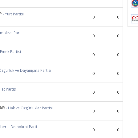
P
- Yurt Partisi
0
0
emokrat Parti
0
0
 Emek Partisi
0
0
Özgürlük ve Dayanışma Partisi
0
0
llet Partisi
0
0
AR
- Hak ve Özgürlükler Partisi
0
0
Liberal Demokrat Parti
0
0