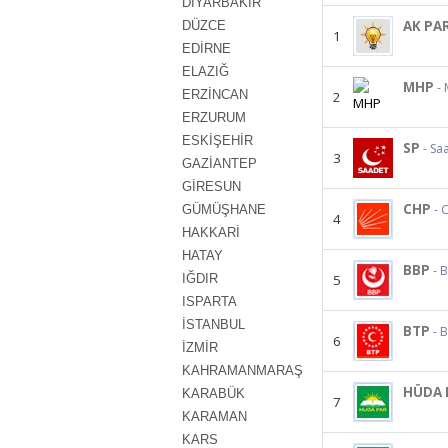
DİYARBAKIR
AK PA
DÜZCE
1
EDİRNE
ELAZIĞ
MHP
- 
ERZİNCAN
2
ERZURUM
ESKİŞEHİR
SP
- Sa
3
GAZİANTEP
GİRESUN
CHP
- 
GÜMÜŞHANE
4
HAKKARİ
HATAY
BBP
- B
IĞDIR
5
ISPARTA
İSTANBUL
BTP
- 
6
İZMİR
KAHRAMANMARAŞ
HÜDA 
KARABÜK
7
KARAMAN
KARS