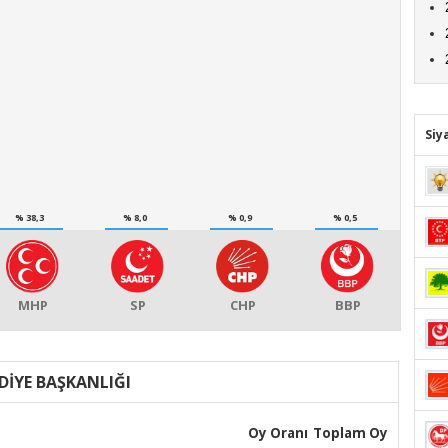
Siy
% 38,3
% 8,0
% 0,9
% 0,5
MHP
SP
CHP
BBP
DİYE BAŞKANLIĞI
Oy Oranı
Toplam Oy