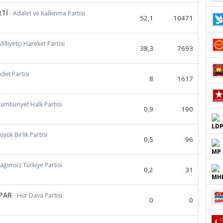
RTİ
- Adalet ve Kalkınma Partisi
52,1
10471
Milliyetçi Hareket Partisi
38,3
7693
adet Partisi
8
1617
Cumhuriyet Halk Partisi
0,9
190
üyük Birlik Partisi
0,5
96
Bağımsız Türkiye Partisi
0,2
31
PAR
- Hür Dava Partisi
0
0