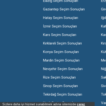
Elazığ Seçim Sonuçları
Erz
Gaziantep Seçim Sonuçları
Gir
Hatay Seçim Sonuçları
Iğd
İzmir Seçim Sonuçları
Ka
Kars Seçim Sonuçları
Ka
Kırklareli Seçim Sonuçları
Kır
Konya Seçim Sonuçları
Kü
Mardin Seçim Sonuçları
Mer
Nevşehir Seçim Sonuçları
Niğ
Rize Seçim Sonuçları
Sa
Sinop Seçim Sonuçları
Siv
Tekirdağ Seçim Sonuçları
Tok
Uşak Seçim Sonuçları
Va
Sizlere daha iyi hizmet sunabilmek adına sitemizde
çerez