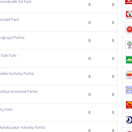
Demokratik Sol Parti
0
0
ternatif Parti
0
0
Doğruyol Partisi
0
0
- Türk Parti
0
0
Halkın Kurtuluş Partisi
0
0
Türkiye Komünist Partisi
0
0
nç Parti
0
0
Muhafazakar Yükseliş Partisi
0
0