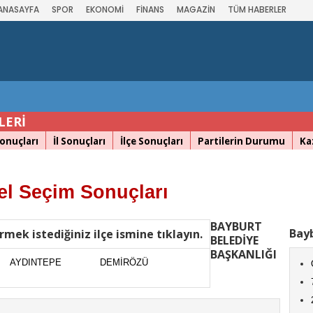
ANASAYFA
SPOR
EKONOMİ
FİNANS
MAGAZİN
TÜM HABERLER
LERİ
onuçları
İl Sonuçları
İlçe Sonuçları
Partilerin Durumu
Ka
l Seçim Sonuçları
BAYBURT
Bayb
rmek istediğiniz ilçe ismine tıklayın.
BELEDİYE
BAŞKANLIĞI
AYDINTEPE
DEMİRÖZÜ