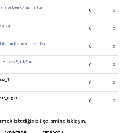
Barış ve Demokrasi Partisi
0
0
 Partisi
0
0
Halkların Demokratik Partisi
0
0
- Halk ve Eşitlik Partisi
0
0
siz_1
-
0
0
iz_diger
-
0
0
rmek istediğiniz ilçe ismine tıklayın.
AYDINTEPE
DEMİRÖZÜ