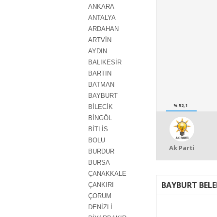
ANKARA
ANTALYA
ARDAHAN
ARTVİN
AYDIN
BALIKESİR
BARTIN
BATMAN
BAYBURT
% 52,1
BİLECİK
BİNGÖL
BİTLİS
BOLU
Ak Parti
BURDUR
BURSA
ÇANAKKALE
BAYBURT BELE
ÇANKIRI
ÇORUM
DENİZLİ