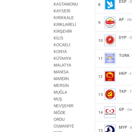
DSP
- 
8
KASTAMONU
KAYSERİ
KIRIKKALE
AP
- Al
9
KIRKLARELİ
KIRŞEHİR
DYP
- 
KİLİS
10
KOCAELİ
KONYA
TURK
11
KÜTAHYA
MALATYA
MANİSA
HKP
- 
12
MARDİN
MERSİN
TKP
- 
MUĞLA
13
MUŞ
NEVŞEHİR
GP
- Ge
14
NİĞDE
ORDU
OSMANİYE
MYP
- 
15