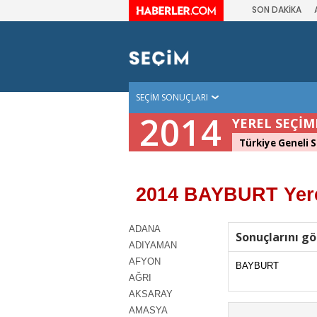
SON DAKİKA
SEÇİM SONUÇLARI
2014
YEREL SEÇİM
Türkiye Geneli S
2014 BAYBURT Yere
ADANA
Sonuçlarını gö
ADIYAMAN
AFYON
BAYBURT
AĞRI
AKSARAY
AMASYA