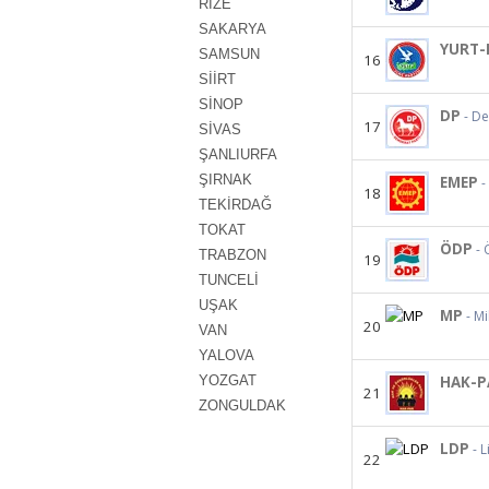
RİZE
SAKARYA
YURT-
SAMSUN
16
SİİRT
SİNOP
DP
- D
17
SİVAS
ŞANLIURFA
ŞIRNAK
EMEP
-
18
TEKİRDAĞ
TOKAT
ÖDP
- 
TRABZON
19
TUNCELİ
UŞAK
MP
- Mi
20
VAN
YALOVA
YOZGAT
HAK-P
21
ZONGULDAK
LDP
- 
22