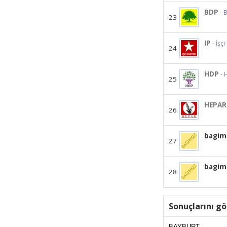
BDP
- 
23
IP
- İşçi
24
HDP
- 
25
HEPAR
26
bagim
27
bagims
28
Sonuçlarını gö
BAYBURT