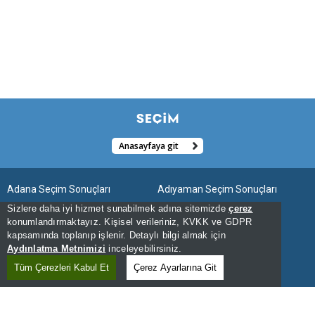
Anasayfaya git
Adana Seçim Sonuçları
Adıyaman Seçim Sonuçları
Sizlere daha iyi hizmet sunabilmek adına sitemizde
çerez
Afyonkarahisar Seçim Sonuçları
Ağrı Seçim Sonuçları
konumlandırmaktayız. Kişisel verileriniz, KVKK ve GDPR
kapsamında toplanıp işlenir. Detaylı bilgi almak için
Aksaray Seçim Sonuçları
Amasya Seçim Sonuçları
Aydınlatma Metnimizi
inceleyebilirsiniz.
Ankara Seçim Sonuçları
Antalya Seçim Sonuçları
Tüm Çerezleri Kabul Et
Çerez Ayarlarına Git
Ardahan Seçim Sonuçları
Artvin Seçim Sonuçları