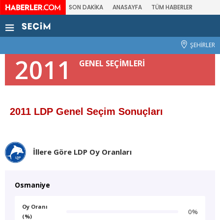
SON DAKİKA
ANASAYFA
TÜM HABERLER
ŞEHİRLER
2011
GENEL SEÇİMLERİ
2011 LDP Genel Seçim Sonuçları
İllere Göre LDP Oy Oranları
Osmaniye
Oy Oranı
0%
(%)