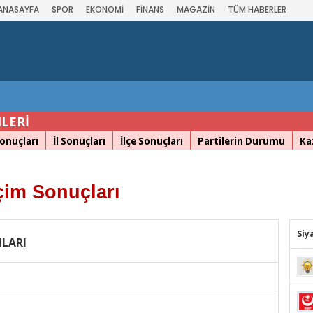
ANASAYFA
SPOR
EKONOMİ
FİNANS
MAGAZİN
TÜM HABERLER
LERİ
onuçları
İl Sonuçları
İlçe Sonuçları
Partilerin Durumu
Ka
çim Sonuçları
Siy
NLARI